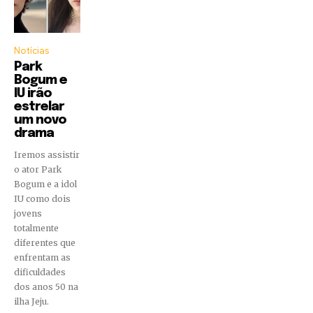
Notícias
Park
Bogum e
IU irão
estrelar
um novo
drama
Iremos assistir
o ator Park
Bogum e a idol
IU como dois
jovens
totalmente
diferentes que
enfrentam as
dificuldades
dos anos 50 na
ilha Jeju.