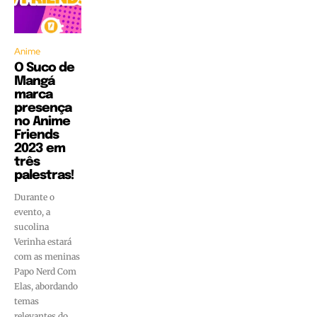
Anime
O Suco de
Mangá
marca
presença
no Anime
Friends
2023 em
três
palestras!
Durante o
evento, a
sucolina
Verinha estará
com as meninas
Papo Nerd Com
Elas, abordando
temas
relevantes do