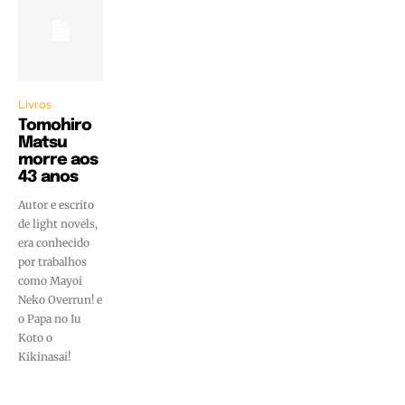
Livros
Tomohiro
Matsu
morre aos
43 anos
Autor e escrito
de light novels,
era conhecido
por trabalhos
como Mayoi
Neko Overrun! e
o Papa no Iu
Koto o
Kikinasai!