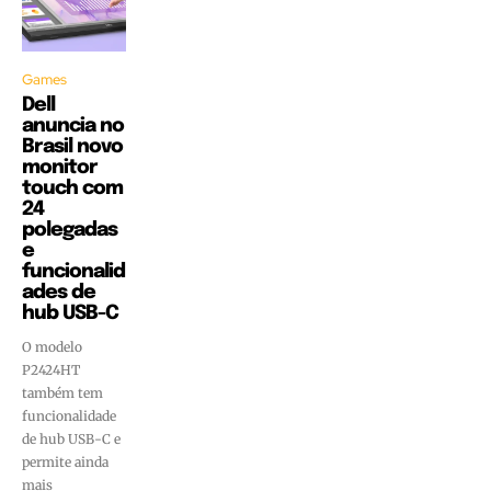
Games
Dell
anuncia no
Brasil novo
monitor
touch com
24
polegadas
e
funcionalid
ades de
hub USB-C
O modelo
P2424HT
também tem
funcionalidade
de hub USB-C e
permite ainda
mais