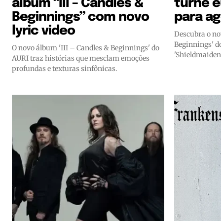
álbum “III – Candles &
turnê e
Beginnings” com novo
para a
lyric video
Descubra o no
Beginnings' do
O novo álbum 'III – Candles & Beginnings' do
'Shieldmaiden'
AURI traz histórias que mesclam emoções
profundas e texturas sinfônicas.