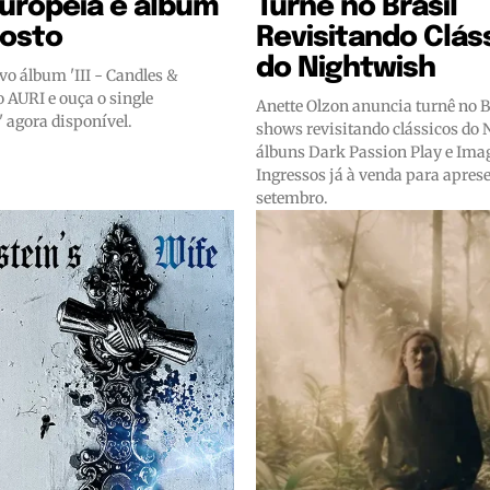
uropeia e álbum
Turnê no Brasil
gosto
Revisitando Clás
do Nightwish
vo álbum 'III - Candles &
 AURI e ouça o single
Anette Olzon anuncia turnê no B
 agora disponível.
shows revisitando clássicos do
álbuns Dark Passion Play e Im
Ingressos já à venda para apre
setembro.