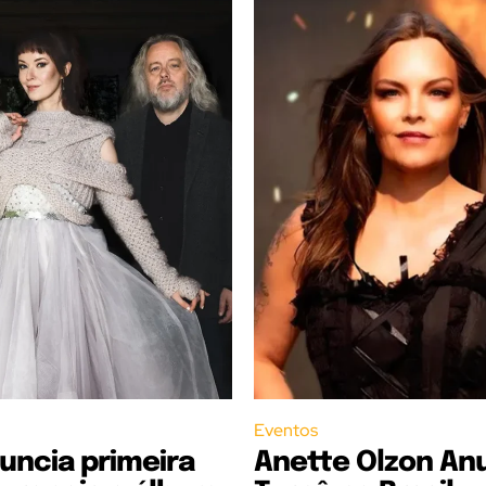
Eventos
uncia primeira
Anette Olzon An