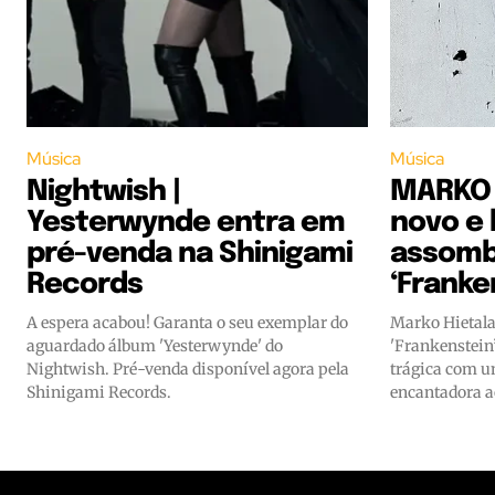
Música
Música
Nightwish |
MARKO 
Yesterwynde entra em
novo e
pré-venda na Shinigami
assomb
Records
‘Franke
A espera acabou! Garanta o seu exemplar do
Marko Hietala
aguardado álbum 'Yesterwynde' do
'Frankenstein
Nightwish. Pré-venda disponível agora pela
trágica com u
Shinigami Records.
encantadora 