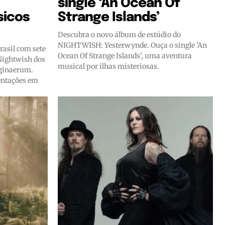
single ‘An Ocean Of
sicos
Strange Islands’
Descubra o novo álbum de estúdio do
NIGHTWISH: Yesterwynde. Ouça o single 'An
rasil com sete
Ocean Of Strange Islands', uma aventura
 Nightwish dos
musical por ilhas misteriosas.
aginaerum.
sentações em