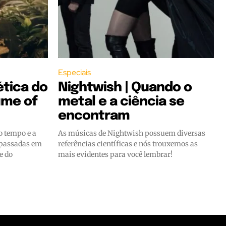
Especiais
ética do
Nightwish | Quando o
ume of
metal e a ciência se
encontram
o tempo e a
As músicas de Nightwish possuem diversas
 passadas em
referências científicas e nós trouxemos as
e do
mais evidentes para você lembrar!