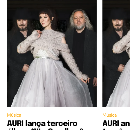
Música
Música
AURI lança terceiro
AURI an