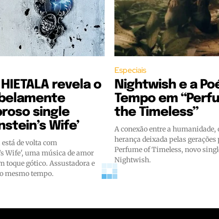
Especiais
HIETALA revela o
Nightwish e a Po
 belamente
Tempo em “Perf
roso single
the Timeless”
nstein’s Wife’
A conexão entre a humanidade, 
herança deixada pelas gerações
 está de volta com
Perfume of Timeless, novo singl
’s Wife', uma música de amor
Nightwish.
m toque gótico. Assustadora e
ao mesmo tempo.