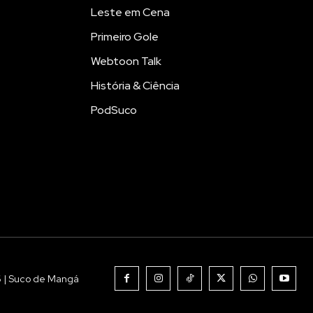
Leste em Cena
Primeiro Gole
Webtoon Talk
História & Ciência
PodSuco
6 | Suco de Mangá