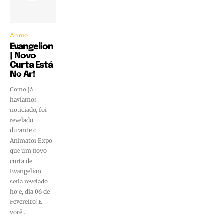
Anime
Evangelion
| Novo
Curta Está
No Ar!
Como já
havíamos
noticiado, foi
revelado
durante o
Animator Expo
que um novo
curta de
Evangelion
seria revelado
hoje, dia 06 de
Fevereiro! E
você...