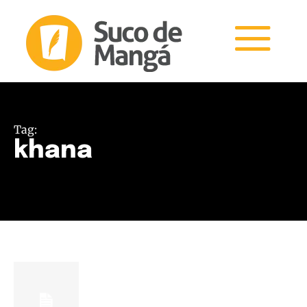
Tag:
khana