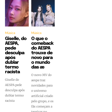
Música
Música
Giselle, do
O que o
AESPA,
comeback
pede
do AESPA
desculpa
trouxe de
após
novo para
dublar
o mundo
termo
das æ
racista
O novo MV do
Giselle do
aespa traz
AESPA pede
novidades para
desculpa após
o universo
dublar termo
artificial criado
racista
pelo grupo, e os
fãs começam a
teorizar no