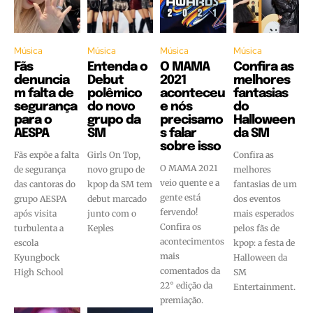
Música
Música
Música
Música
Fãs
Entenda o
O MAMA
Confira as
denuncia
Debut
2021
melhores
m falta de
polêmico
aconteceu
fantasias
segurança
do novo
e nós
do
para o
grupo da
precisamo
Halloween
AESPA
SM
s falar
da SM
sobre isso
Fãs expõe a falta
Girls On Top,
Confira as
O MAMA 2021
de segurança
novo grupo de
melhores
veio quente e a
das cantoras do
kpop da SM tem
fantasias de um
gente está
grupo AESPA
debut marcado
dos eventos
fervendo!
após visita
junto com o
mais esperados
Confira os
turbulenta a
Keples
pelos fãs de
acontecimentos
escola
kpop: a festa de
mais
Kyungbock
Halloween da
comentados da
High School
SM
22° edição da
Entertainment.
premiação.