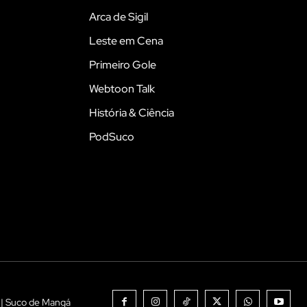
Arca de Sigil
Leste em Cena
Primeiro Gole
Webtoon Talk
História & Ciência
PodSuco
 | Suco de Mangá