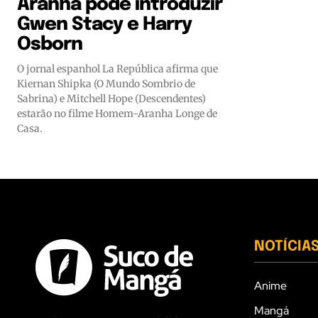
Aranha pode introduzir
Gwen Stacy e Harry
Osborn
O jornal espanhol La República afirma que
Kiernan Shipka (O Mundo Sombrio de
Sabrina) e Mitchell Hope (Descendentes)
estarão no filme Homem-Aranha Longe de
Casa.
NOTÍCIA
Anime
Mangá