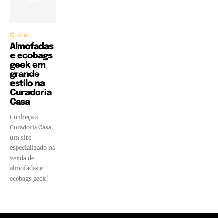
Cultura
Almofadas
e ecobags
geek em
grande
estilo na
Curadoria
Casa
Conheça a
Curadoria Casa,
um site
especializado na
venda de
almofadas e
ecobags geek!