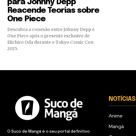
para Johnny Depp
Reacende Teorias sobre
One Piece
Descubra a conexão entre Johnny Depp e
One Piece após o presente exclusivo de
Eiichiro Oda durante o Tokyo Comic Con
2025.
NOTÍCIAS
Anime
Mangá
O Suco de Mangá é o seu portal definitivo