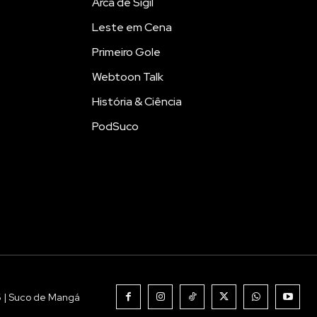
Arca de Sigil
Leste em Cena
Primeiro Gole
Webtoon Talk
História & Ciência
PodSuco
6 | Suco de Mangá