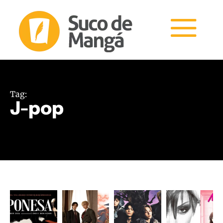
Tag:
J-pop