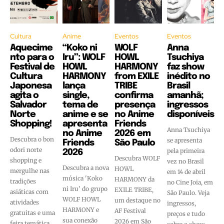
Cultura
Anime
Eventos
Eventos
Aquecime
“Koko ni
WOLF
Anna
nto para o
Iru”: WOLF
HOWL
Tsuchiya
Festival de
HOWL
HARMONY
faz show
Cultura
HARMONY
from EXILE
inédito no
Japonesa
lança
TRIBE
Brasil
agita o
single,
confirma
amanhã;
Salvador
tema de
presença
ingressos
Norte
anime e se
no Anime
disponíveis
Shopping!
apresenta
Friends
Anna Tsuchiya
no Anime
2026 em
Descubra o bon
se apresenta
Friends
São Paulo
odori norte
pela primeira
2026
Descubra WOLF
shopping e
vez no Brasil
Descubra a nova
HOWL
mergulhe nas
em 14 de abril
música 'Koko
HARMONY da
tradições
no Cine Joia, em
ni Iru' do grupo
EXILE TRIBE,
asiáticas com
São Paulo. Veja
WOLF HOWL
um destaque no
atividades
ingressos,
HARMONY e
AF Festival
gratuitas e uma
preços e tudo
sua conexão
2026 em São
feira temática.