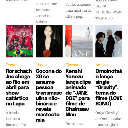
sobre o show
com o anime
Paulo, trazendo
BLVCK
Iwamoto-
uma mistura de
PHOENIX World
senpai no
R&B e pop.
Tour 2026.
Suisen.
Eventos
Música
Cinema
Notícias
Rorschach
Cocona do
Kenshi
Omoinotak
.Inc chega
XG se
Yonezu
e lança
ao Rio em
assume
lança clipe
single
abril para
pessoa
animado
“Gravity”,
show
transmasc
de “JANE
tema do
catártico
ulina não-
DOE” para
filme (LOVE
na Lapa
binária e
filme de
SONG)
revela
Chainsaw
A banda
Ouça 'Gravity'
mastecto
Man
japonesa
do Omoinotake,
mia
Descubra a
Rorscach.Inc
uma canção de