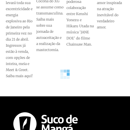
Cocona do XG
poderosa
levará toda sua
amor inspirada
se assume como
colaboração
excentricidade e
na atração
transmasculina.
entre Kenshi
energia
inevitável do
Saiba mais
Yonezu e
explosiva ao Rio
verdadeiro
sobre sua
Hikaru Utada na
de Janeiro pela
amor.
jornada de
música 'JANE
primeira vez no
autoaceitação e
DOE' do filme
dia 21 de abril.
a realização da
Chainsaw Man.
Ingressos já
mastectomia.
estão à venda,
com opções de
inteira, meia e
Meet & Greet.
Saiba mais aqui!