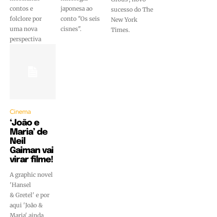
contos e
japonesa ao
sucesso do The
folclore por
conto "Os seis
New York
uma nova
cisnes".
Times.
perspectiva
Cinema
‘João e
Maria’ de
Neil
Gaiman vai
virar filme!
A graphic novel
'Hansel
& Gretel' e por
aqui 'João &
Maria' ainda