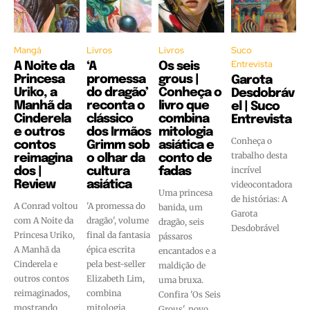
Mangá
Livros
Livros
Suco
Entrevista
A Noite da
‘A
Os seis
Princesa
promessa
grous |
Garota
Uriko, a
do dragão’
Conheça o
Desdobráv
Manhã da
reconta o
livro que
el | Suco
Cinderela
clássico
combina
Entrevista
e outros
dos Irmãos
mitologia
Conheça o
contos
Grimm sob
asiática e
trabalho desta
reimagina
o olhar da
conto de
incrível
dos |
cultura
fadas
Review
asiática
videocontadora
Uma princesa
de histórias: A
A Conrad voltou
'A promessa do
banida, um
Garota
com A Noite da
dragão', volume
dragão, seis
Desdobrável
Princesa Uriko,
final da fantasia
pássaros
A Manhã da
épica escrita
encantados e a
Cinderela e
pela best-seller
maldição de
outros contos
Elizabeth Lim,
uma bruxa.
reimaginados,
combina
Confira 'Os Seis
mostrando
mitologia
Grous', novo