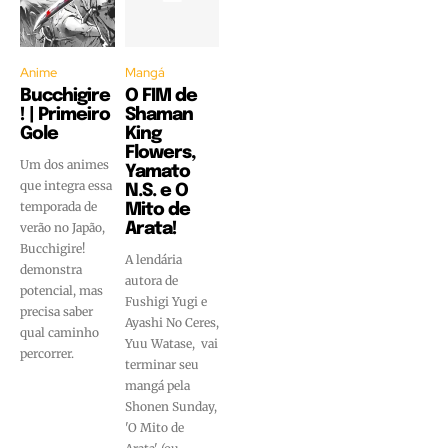
Anime
Mangá
Bucchigire
O FIM de
! | Primeiro
Shaman
Gole
King
Flowers,
Um dos animes
Yamato
que integra essa
N.S. e O
temporada de
Mito de
verão no Japão,
Arata!
Bucchigire!
A lendária
demonstra
autora de
potencial, mas
Fushigi Yugi e
precisa saber
Ayashi No Ceres,
qual caminho
Yuu Watase, vai
percorrer.
terminar seu
mangá pela
Shonen Sunday,
'O Mito de