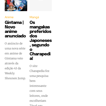
Anime
Mangá
Gintama |
Os
Novo
mangakas
anime
preferidos
anunciado
dos
Japoneses
O anúncio de
, segundo
uma nova série
o
em anime de
Charapedi
Gintama veio
a!
através da
O site
edição 43 da
Charapedia fez
Weekly
uma pesquisa
Shounen Jump.
bem
interessante
com seus
leitores, onde
escolheriam
"Qual seu