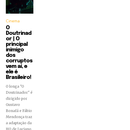
Cinema
O
Doutrinad
or | O
principal
inimigo
dos
corruptos
vem aí, e
ele é
Brasileiro!
O longa "O
Doutrinador" é
dirigido por
Gustavo
Bonafá e Fábio
Mendonça traz
a adaptação da
HQ de Luciano