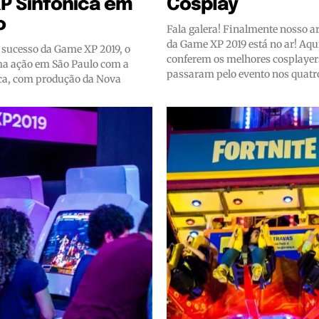
P Sinfônica em
Cosplay
o
Fala galera! Finalmente nosso a
da Game XP 2019 está no ar! Aqu
 sucesso da Game XP 2019, o
conferem os melhores cosplayer
ma ação em São Paulo com a
passaram pelo evento nos quatro
ca, com produção da Nova