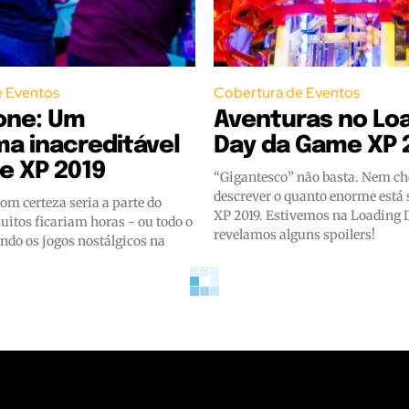
e Eventos
Cobertura de Eventos
ne: Um
Aventuras no Lo
ma inacreditável
Day da Game XP 
e XP 2019
“Gigantesco” não basta. Nem ch
descrever o quanto enorme está
m certeza seria a parte do
XP 2019. Estivemos na Loading 
uitos ficariam horas - ou todo o
revelamos alguns spoilers!
ndo os jogos nostálgicos na