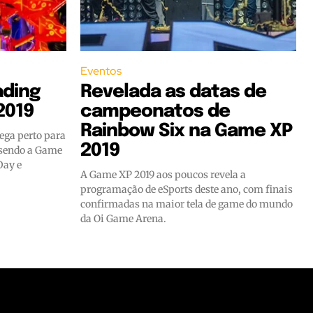
Eventos
ading
Revelada as datas de
2019
campeonatos de
Rainbow Six na Game XP
ega perto para
2019
 sendo a Game
Day e
A Game XP 2019 aos poucos revela a
programação de eSports deste ano, com finais
confirmadas na maior tela de game do mundo
da Oi Game Arena.