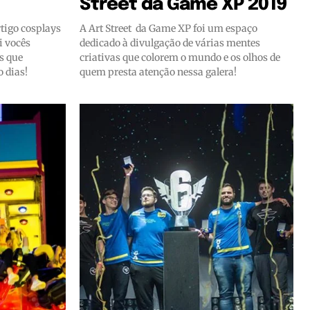
Street da Game XP 2019
rtigo cosplays
A Art Street da Game XP foi um espaço
i vocês
dedicado à divulgação de várias mentes
s que
criativas que colorem o mundo e os olhos de
 dias!
quem presta atenção nessa galera!