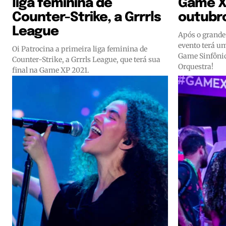
liga feminina de
Game X
Counter-Strike, a Grrrls
outubr
League
Após o grande
evento terá u
Oi Patrocina a primeira liga feminina de
Game Sinfôni
Counter-Strike, a Grrrls League, que terá sua
Orquestra!
final na Game XP 2021.