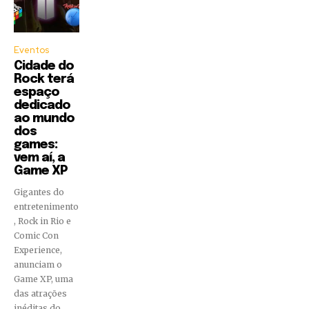
Eventos
Cidade do
Rock terá
espaço
dedicado
ao mundo
dos
games:
vem aí, a
Game XP
Gigantes do
entretenimento
, Rock in Rio e
Comic Con
Experience,
anunciam o
Game XP, uma
das atrações
inéditas do