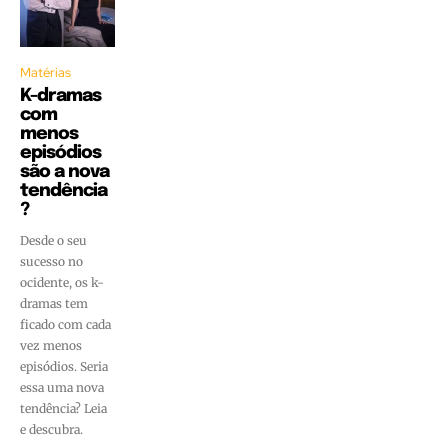
Matérias
K-dramas
com
menos
episódios
são a nova
tendência
?
Desde o seu
sucesso no
ocidente, os k-
dramas tem
ficado com cada
vez menos
episódios. Seria
essa uma nova
tendência? Leia
e descubra.