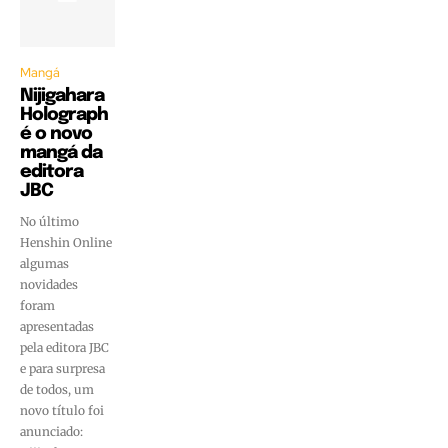
Mangá
Nijigahara
Holograph
é o novo
mangá da
editora
JBC
No último
Henshin Online
algumas
novidades
foram
apresentadas
pela editora JBC
e para surpresa
de todos, um
novo título foi
anunciado: