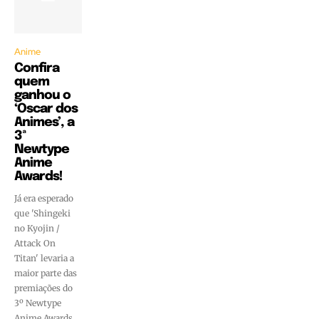
Anime
Confira
quem
ganhou o
‘Oscar dos
Animes’, a
3ª
Newtype
Anime
Awards!
Já era esperado
que 'Shingeki
no Kyojin /
Attack On
Titan' levaria a
maior parte das
premiações do
3º Newtype
Anime Awards,