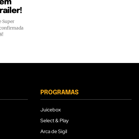
 em
railer!
e Super
 confirmada
8!
PROGRAMAS
Juicebox
Select & Play
Arca de Sigil