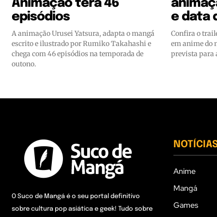
Animação terá 46
animaçã
episódios
e data 
A animação Urusei Yatsura, adapta o mangá
Confira o trai
escrito e ilustrado por Rumiko Takahashi e
em anime do 
chega com 46 episódios na temporada de
prevista para
outono.
NOTÍCIA
Anime
Mangá
O Suco de Mangá é o seu portal definitivo
Games
sobre cultura pop asiática e geek! Tudo sobre