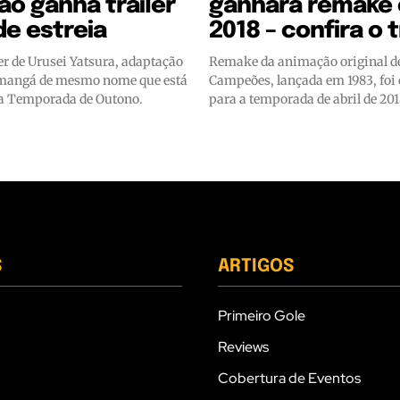
o ganha trailer
ganhará remake
de estreia
2018 – confira o t
ler de Urusei Yatsura, adaptação
Remake da animação original d
mangá de mesmo nome que está
Campeões, lançada em 1983, foi
 a Temporada de Outono.
para a temporada de abril de 201
S
ARTIGOS
Primeiro Gole
Reviews
Cobertura de Eventos