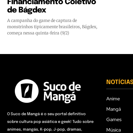
Financiamento Coletivo
de Bágdex
A campanha do game de captura de
monstrinhos tipicamente brasileiros, Bágdex,
começa nessa quinta-feira (9/2)
NOTÍCIA
Anime
Mangá
O Suco de Mangá é o seu portal definitivo
Games
sobre cultura pop asiática e geek! Tudo sobre
Música
animes, mangás, K-pop, J-pop, dramas,