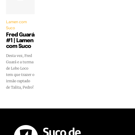
Lamen com
Suco
Fred Guará
#1 | Lamen
com Suco
Desta vez, Fred
Guará e a turma
de Lobo Loco
tem que trazer o
irmão raptado
de Talita, Pedro!