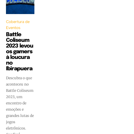
Cobertura de
Eventos
Battle
Coliseum
2023 levou
os gamers
à loucura
no
Ibirapuera
Descubra o que
aconteceu no
Battle Coliseum
2023, um
encontro de
emoções e
grandes lutas de
jogos
eletrônicos.