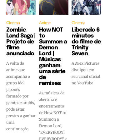
Cinema
Anime
Cinema
Zombie
How NOT
Liberado 6
Land Saga |
to
minutos
Projeto de
Summon a
do filme de
filme
Demon
Trinity
anunciado
Lord |
Seven
Músicas
A volta do
A Avex Pictures
ganham
anime que
divulgou em
uma série
acompanha o
seu canal oficial
de
grupo idol
remixes
no YouTube
japonês
As músicas de
formado por
abertura e
garotas zumbis,
encerramento
pode estar
de How NOT to
prestes a ganhar
Summon a
uma
Demon Lord,
continuação.
'EVERYBODY!
EVERYBODY!' e