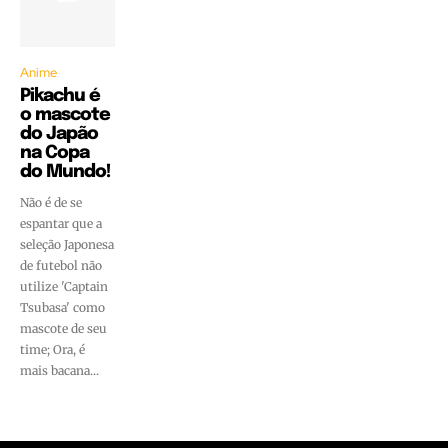
Anime
Pikachu é
o mascote
do Japão
na Copa
do Mundo!
Não é de se
espantar que a
seleção Japonesa
de futebol não
utilize 'Captain
Tsubasa' como
mascote de seu
time; Ora, é
mais bacana...