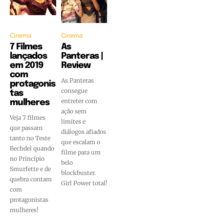
Cinema
Cinema
7 Filmes
As
lançados
Panteras |
em 2019
Review
com
As Panteras
protagonis
consegue
tas
entreter com
mulheres
ação sem
Veja 7 filmes
limites e
que passam
diálogos afiados
tanto no Teste
que escalam o
Bechdel quando
filme para um
no Princípio
belo
Smurfette e de
blockbuster.
quebra contam
Girl Power total!
com
protagonistas
mulheres!