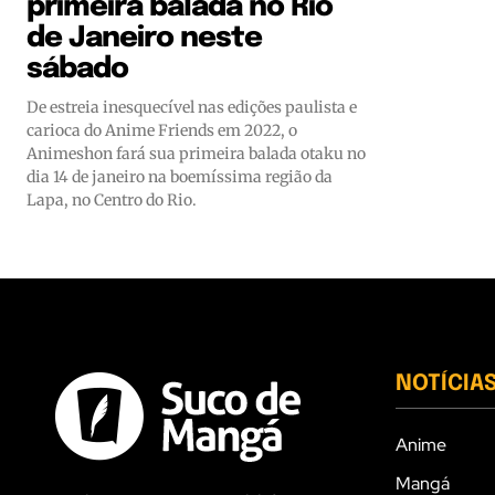
primeira balada no Rio
de Janeiro neste
sábado
De estreia inesquecível nas edições paulista e
carioca do Anime Friends em 2022, o
Animeshon fará sua primeira balada otaku no
dia 14 de janeiro na boemíssima região da
Lapa, no Centro do Rio.
NOTÍCIA
Anime
Mangá