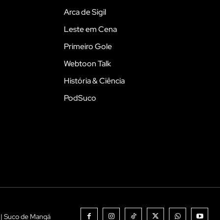
Arca de Sigil
Leste em Cena
Primeiro Gole
Webtoon Talk
História & Ciência
PodSuco
 | Suco de Mangá