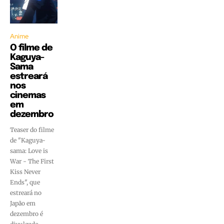
Anime
O filme de
Kaguya-
Sama
estreará
nos
cinemas
em
dezembro
Teaser do filme
de "Kaguya-
sama: Love is
War - The First
Kiss Never
Ends", que
estreará no
Japão em
dezembro é