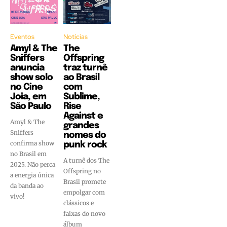
Eventos
Notícias
Amyl & The
The
Sniffers
Offspring
anuncia
traz turnê
show solo
ao Brasil
no Cine
com
Joia, em
Sublime,
São Paulo
Rise
Against e
Amyl & The
grandes
Sniffers
nomes do
confirma show
punk rock
no Brasil em
A turnê dos The
2025. Não perca
Offspring no
a energia única
Brasil promete
da banda ao
empolgar com
vivo!
clássicos e
faixas do novo
álbum