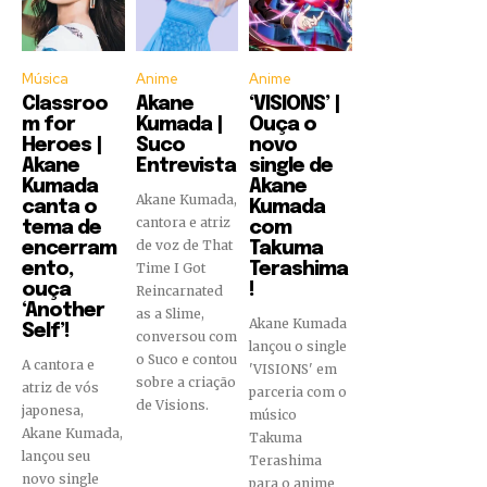
Música
Anime
Anime
Classroo
Akane
‘VISIONS’ |
m for
Kumada |
Ouça o
Heroes |
Suco
novo
Akane
Entrevista
single de
Kumada
Akane
Akane Kumada,
canta o
Kumada
cantora e atriz
tema de
com
de voz de That
encerram
Takuma
ento,
Time I Got
Terashima
ouça
!
Reincarnated
‘Another
as a Slime,
Akane Kumada
Self’!
conversou com
lançou o single
o Suco e contou
A cantora e
'VISIONS' em
sobre a criação
atriz de vós
parceria com o
de Visions.
japonesa,
músico
Akane Kumada,
Takuma
lançou seu
Terashima
novo single
para o anime