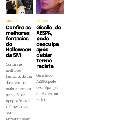
Música
Música
Confira as
Giselle, do
melhores
AESPA,
fantasias
pede
do
desculpa
Halloween
após
da SM
dublar
termo
Confira as
racista
melhores
Giselle do
fantasias de um
AESPA pede
dos eventos
desculpa após
mais esperados
dublar termo
pelos fãs de
racista
kpop: a festa de
Halloween da
SM
Entertainment.