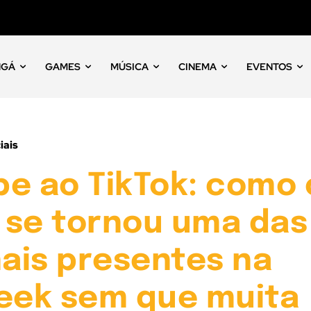
NGÁ
GAMES
MÚSICA
CINEMA
EVENTOS
iais
e ao TikTok: como 
 se tornou uma das
ais presentes na
geek sem que muita