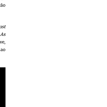
ção
ust
o
As
ve,
 ao