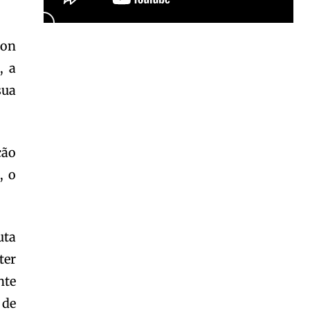
oon
Garota à beira mar (Inio Asano) | React
00:25
, a
Garota à beira mar (Inio Asano) | React
sua
00:25
ção
, o
uta
ter
nte
 de