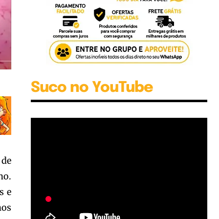
Suco no YouTube
 de
no.
s e
nos