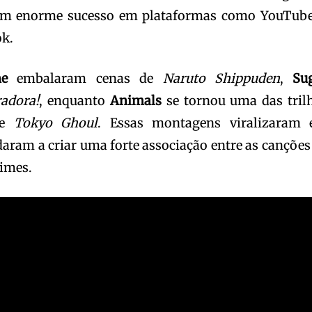
ram enorme sucesso em plataformas como YouTube
ok.
ne
embalaram cenas de
Naruto Shippuden
,
Su
adora!
, enquanto
Animals
se tornou uma das tril
de
Tokyo Ghoul
. Essas montagens viralizaram
aram a criar uma forte associação entre as canções
nimes.