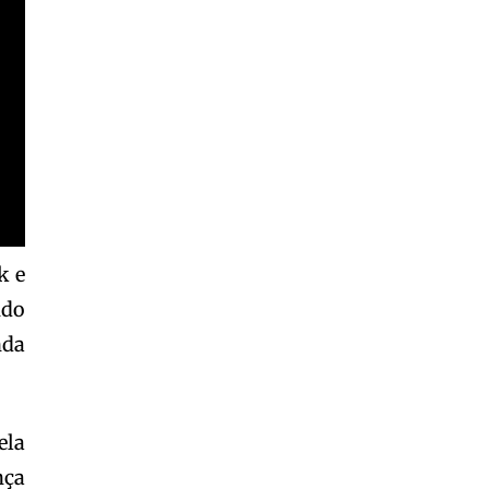
k e
ndo
nda
ela
nça