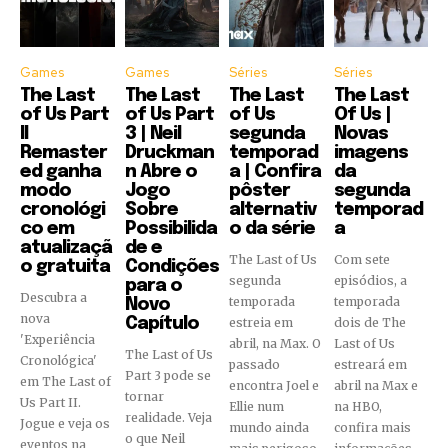
Games
Games
Séries
Séries
The Last
The Last
The Last
The Last
of Us Part
of Us Part
of Us
Of Us |
II
3 | Neil
segunda
Novas
Remaster
Druckman
temporad
imagens
ed ganha
n Abre o
a | Confira
da
modo
Jogo
pôster
segunda
cronológi
Sobre
alternativ
temporad
co em
Possibilida
o da série
a
atualizaçã
de e
The Last of Us
Com sete
o gratuita
Condições
segunda
episódios, a
para o
Descubra a
temporada
temporada
Novo
nova
Capítulo
estreia em
dois de The
'Experiência
abril, na Max. O
Last of Us
The Last of Us
Cronológica'
passado
estreará em
Part 3 pode se
em The Last of
encontra Joel e
abril na Max e
tornar
Us Part II.
Ellie num
na HBO,
realidade. Veja
Jogue e veja os
mundo ainda
confira mais
o que Neil
eventos na