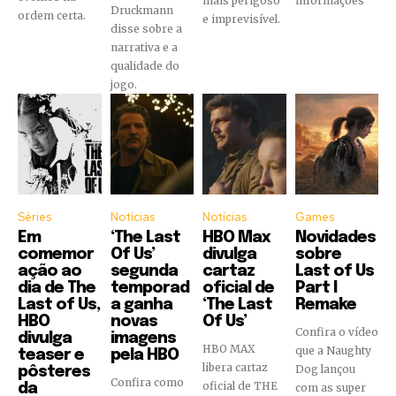
mais perigoso
informações
Druckmann
ordem certa.
e imprevisível.
disse sobre a
narrativa e a
qualidade do
jogo.
Séries
Notícias
Notícias
Games
Em
‘The Last
HBO Max
Novidades
comemor
Of Us’
divulga
sobre
ação ao
segunda
cartaz
Last of Us
dia de The
temporad
oficial de
Part I
Last of Us,
a ganha
‘The Last
Remake
HBO
novas
Of Us’
Confira o vídeo
divulga
imagens
HBO MAX
que a Naughty
teaser e
pela HBO
libera cartaz
Dog lançou
pôsteres
Confira como
oficial de THE
da
com as super