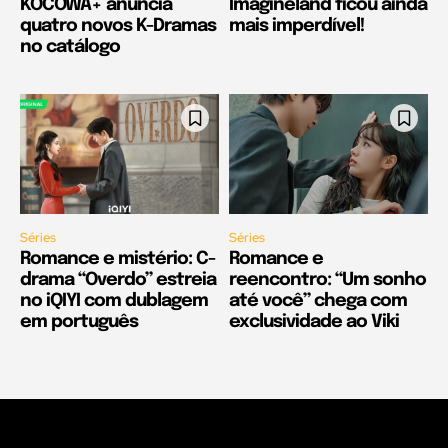
KOCOWA+ anuncia
Imagineland ficou ainda
quatro novos K-Dramas
mais imperdível!
no catálogo
Séries
Séries
Romance e mistério: C-
Romance e
drama “Overdo” estreia
reencontro: “Um sonho
no iQIYI com dublagem
até você” chega com
em português
exclusividade ao Viki