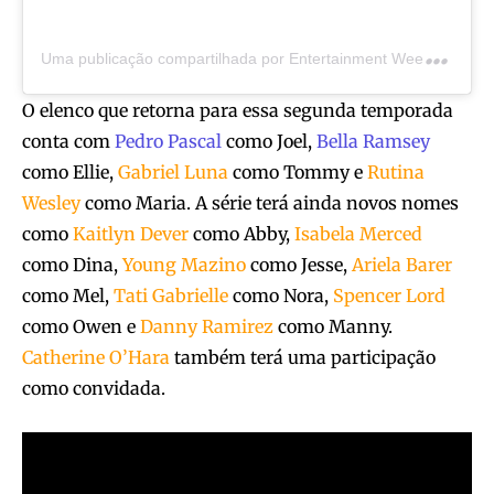
U
ma publicação compartilhada por Entertainment Weekly (@entertainmentweekly)
O elenco que retorna para essa segunda temporada
conta com
Pedro Pascal
como Joel,
Bella Ramsey
como Ellie,
Gabriel Luna
como Tommy e
Rutina
Wesley
como Maria. A série terá ainda novos nomes
como
Kaitlyn Dever
como Abby,
Isabela Merced
como Dina,
Young Mazino
como Jesse,
Ariela Barer
como Mel,
Tati Gabrielle
como Nora,
Spencer Lord
como Owen e
Danny Ramirez
como Manny.
Catherine O’Hara
também terá uma participação
como convidada.