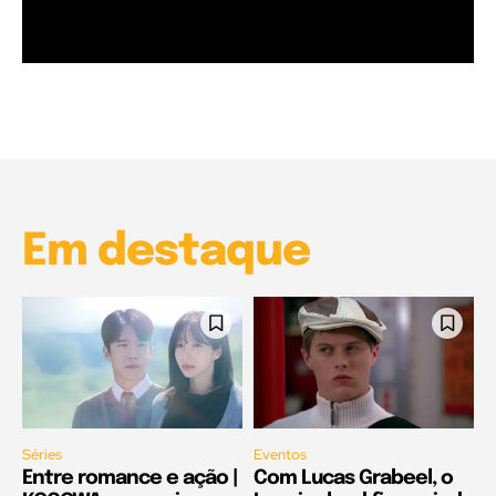
Garota à beira mar (Inio Asano) | React
00:25
Garota à beira mar (Inio Asano) | React
00:25
Em destaque
Séries
Eventos
Entre romance e ação |
Com Lucas Grabeel, o