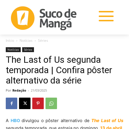
Início
Notícias
Séries
Notícias
Séries
The Last of Us segunda
temporada | Confira pôster
alternativo da série
Por
Redação
-
21/03/2025
A
HBO
divulgou o pôster alternativo de
The Last of Us
segunda temporada, que estreia no domingo
,
13 de abril
,