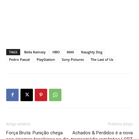
TAGS
Bella Ramsey
HBO
MAX
Naughty Dog
Pedro Pascal
PlayStation
Sony Pictures
The Last of Us
Artigo anterior
Próximo artigo
Força Bruta: Punição chega
Achados & Perdidos é a nova