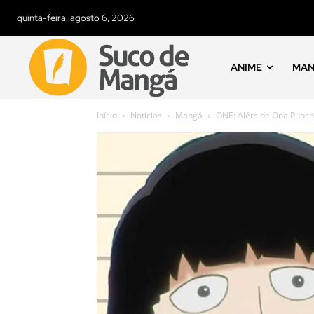
quinta-feira, agosto 6, 2026
ANIME
MA
Início
Notícias
Mangá
ONE: Além de One Punch 