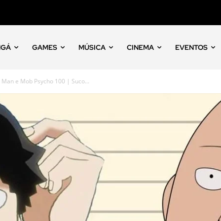
NGÁ
GAMES
MÚSICA
CINEMA
EVENTOS
Man e Mob Psycho 100 | Suco...