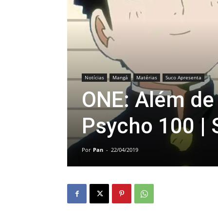
Notícias
Mangá
Matérias
Suco Apresenta
ONE: Além de
Psycho 100 |
Por
Pan
-
22/04/2019