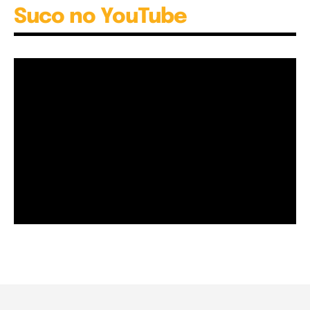
Suco no YouTube
Garota à beira mar (Inio Asano) | React
00:25
Garota à beira mar (Inio Asano) | React
00:25