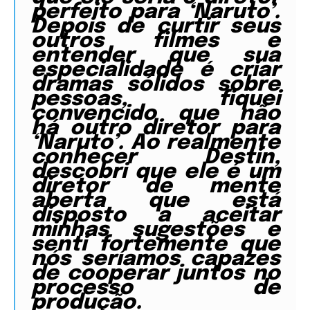
perfeito para ‘Naruto’.
Depois de curtir seus
outros filmes e
entender que sua
especialidade é criar
dramas sólidos sobre
pessoas, fiquei
convencido que não
há outro diretor para
‘Naruto’. Ao realmente
conhecer Destin,
descobri que ele é um
diretor de mente
aberta que está
disposto a aceitar
minhas sugestões e
senti fortemente que
nós seríamos capazes
de cooperar juntos no
processo de
produção.