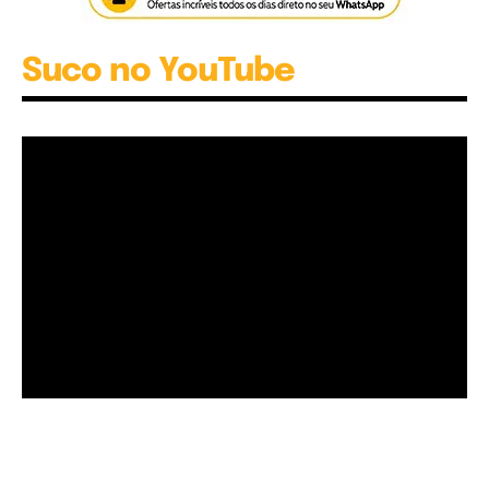
Suco no YouTube
Garota à beira mar (Inio Asano) | React
00:25
Garota à beira mar (Inio Asano) | React