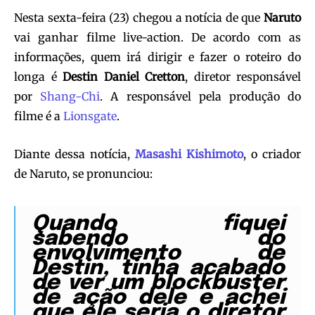
Nesta sexta-feira (23) chegou a notícia de que
Naruto
vai ganhar filme live-action. De acordo com as
informações, quem irá dirigir e fazer o roteiro do
longa é
Destin Daniel Cretton
, diretor responsável
por
Shang-Chi
. A responsável pela produção do
filme é a
Lionsgate
.
Diante dessa notícia,
Masashi Kishimoto
, o criador
de Naruto, se pronunciou:
Quando fiquei
sabendo do
envolvimento de
Destin, tinha acabado
de ver um blockbuster
de ação dele e achei
que ele seria o diretor