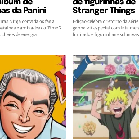
álbum de
de figurinhas de
has da Panini
Stranger Things
ras Ninja convida os fãs a
Edição celebra o retorno da série
batalhas e amizades do Time 7
ganha kit especial com lata metá
 cheios de energia
limitado e figurinhas exclusivas