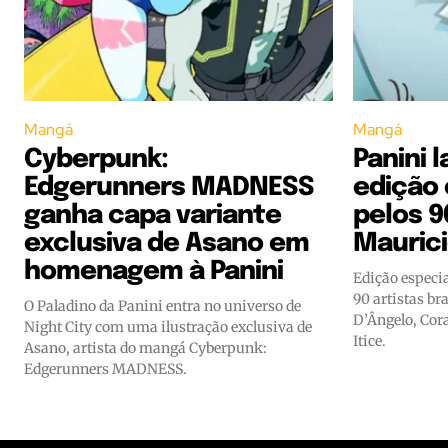
Mangá
Mangá
Cyberpunk:
Panini 
Edgerunners MADNESS
edição
ganha capa variante
pelos 9
exclusiva de Asano em
Mauric
homenagem à Panini
Edição especi
90 artistas bra
O Paladino da Panini entra no universo de
D’Ângelo, Cora
Night City com uma ilustração exclusiva de
Itice.
Asano, artista do mangá Cyberpunk:
Edgerunners MADNESS.