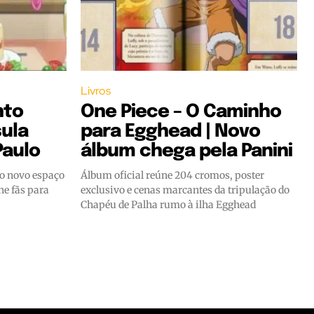
Livros
nto
One Piece – O Caminho
ula
para Egghead | Novo
Paulo
álbum chega pela Panini
o novo espaço
Álbum oficial reúne 204 cromos, poster
ne fãs para
exclusivo e cenas marcantes da tripulação do
Chapéu de Palha rumo à ilha Egghead