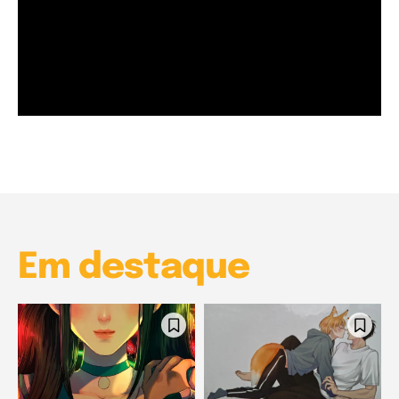
Garota à beira mar (Inio Asano) | React
00:25
Garota à beira mar (Inio Asano) | React
00:25
Em destaque