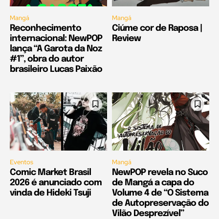
Mangá
Mangá
Reconhecimento
Ciúme cor de Raposa |
internacional: NewPOP
Review
lança “A Garota da Noz
#1”, obra do autor
brasileiro Lucas Paixão
Eventos
Mangá
Comic Market Brasil
NewPOP revela no Suco
2026 é anunciado com
de Mangá a capa do
vinda de Hideki Tsuji
Volume 4 de “O Sistema
de Autopreservação do
Vilão Desprezível”