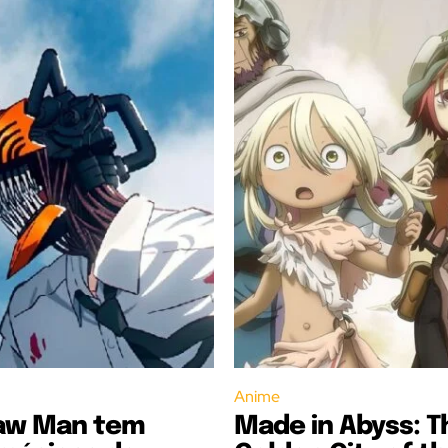
Anime
aw Man tem
Made in Abyss: T