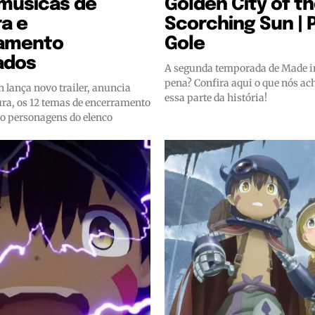
, músicas de
Golden City of t
a e
Scorching Sun | 
amento
Gole
ados
A segunda temporada de Made in
pena? Confira aqui o que nós a
lança novo trailer, anuncia
essa parte da história!
ura, os 12 temas de encerramento
co personagens do elenco