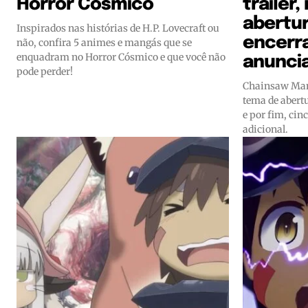
Horror Cósmico
trailer
abertur
Inspirados nas histórias de H.P. Lovecraft ou
encerr
não, confira 5 animes e mangás que se
enquadram no Horror Cósmico e que você não
anunci
pode perder!
Chainsaw Man 
tema de abert
e por fim, cin
adicional.