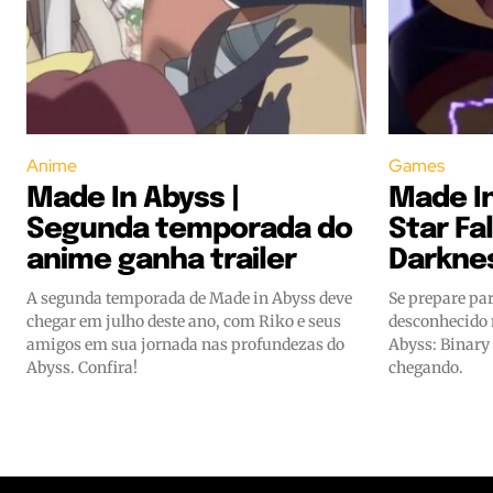
Anime
Games
Made In Abyss |
Made In
Segunda temporada do
Star Fal
anime ganha trailer
Darkne
A segunda temporada de Made in Abyss deve
Se prepare par
chegar em julho deste ano, com Riko e seus
desconhecido 
amigos em sua jornada nas profundezas do
Abyss: Binary 
Abyss. Confira!
chegando.