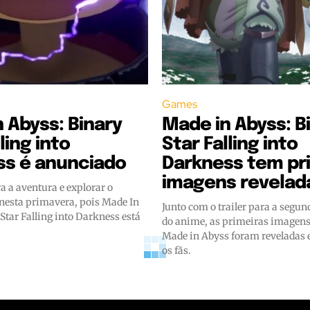
Games
 Abyss: Binary
Made in Abyss: B
ling into
Star Falling into
ss é anunciado
Darkness tem pr
imagens revelad
a a aventura e explorar o
nesta primavera, pois Made In
Junto com o trailer para a segu
Star Falling into Darkness está
do anime, as primeiras imagens
Made in Abyss foram revelada
os fãs.