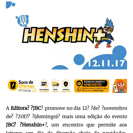
A
Editora? ?JBC
? promove no dia 12? ?de? ?novembro
de? ?2017? ?(domingo)? mais uma edição do evento
JBC? ?Henshin+
?, um encontro que permite aos
leitores um dia de diversão cheio de novidades,