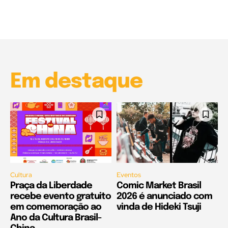
Garota à beira mar (Inio Asano) | React
00:25
Garota à beira mar (Inio Asano) | React
00:25
Em destaque
Cultura
Eventos
Praça da Liberdade
Comic Market Brasil
recebe evento gratuito
2026 é anunciado com
em comemoração ao
vinda de Hideki Tsuji
Ano da Cultura Brasil-