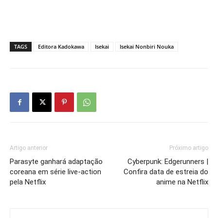
TAGS
Editora Kadokawa
Isekai
Isekai Nonbiri Nouka
Artigo anterior
Próximo artigo
Parasyte ganhará adaptação
Cyberpunk: Edgerunners |
coreana em série live-action
Confira data de estreia do
pela Netflix
anime na Netflix