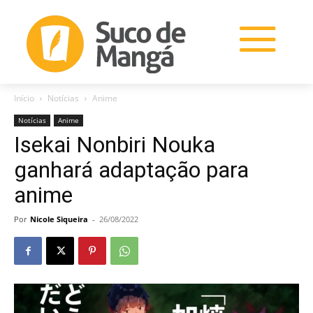
Início
Notícias
Anime
Notícias
Anime
Isekai Nonbiri Nouka
ganhará adaptação para
anime
Por
Nicole Siqueira
-
26/08/2022