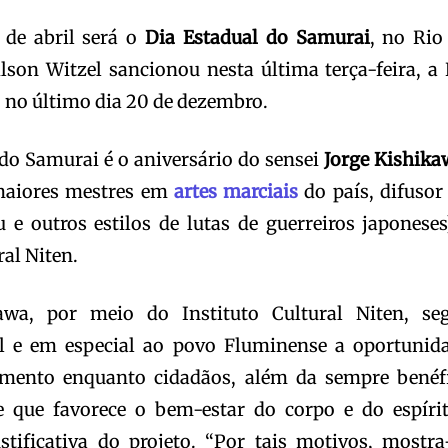
 de abril será o
Dia Estadual do Samurai
, no Rio
lson Witzel sancionou nesta última terça-feira, a 
j no último dia 20 de dezembro.
a do Samurai é o aniversário do sensei
Jorge Kishika
maiores mestres em
artes marciais
do país, difusor
 e outros estilos de lutas de guerreiros japoneses
ral Niten.
awa, por meio do Instituto Cultural Niten, se
l e em especial ao povo Fluminense a oportunid
imento enquanto cidadãos, além da sempre benéf
e que favorece o bem-estar do corpo e do espírit
tificativa do projeto. “Por tais motivos, mostra