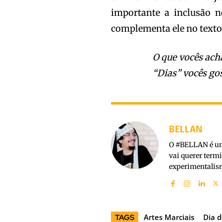
importante a inclusão no
complementa ele no texto
O que vocês acha
“Dias” vocês go
BELLAN
O #BELLAN é um 
vai querer term
experimentalism
Artes Marciais
Dia 
TAGS