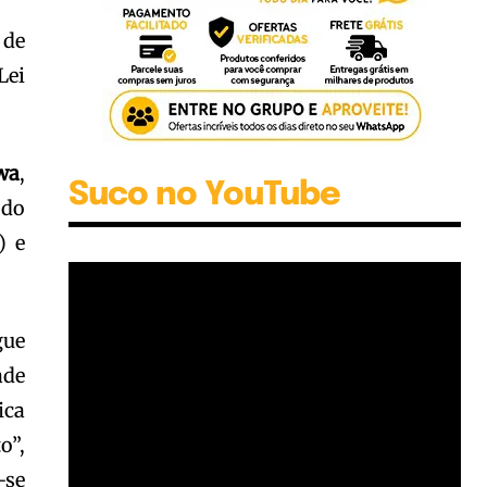
 de
Lei
wa
,
Suco no YouTube
 do
) e
gue
ade
ica
o”,
-se