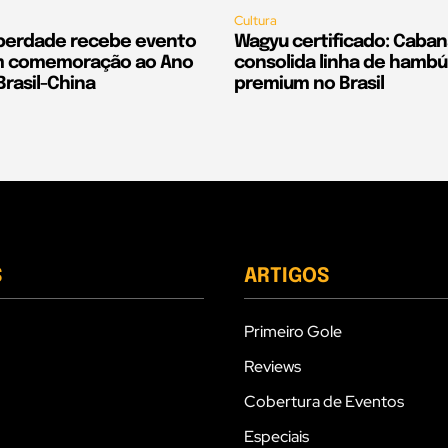
Cultura
iberdade recebe evento
Wagyu certificado: Caban
em comemoração ao Ano
consolida linha de hamb
Brasil-China
premium no Brasil
S
ARTIGOS
Primeiro Gole
Reviews
Cobertura de Eventos
Especiais