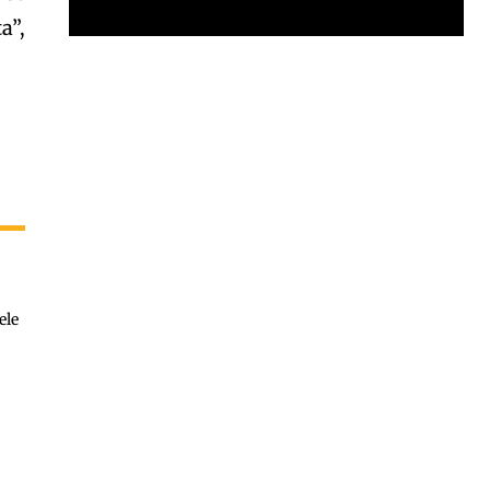
a”,
Garota à beira mar (Inio Asano) | React
00:25
Garota à beira mar (Inio Asano) | React
00:25
ele