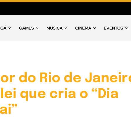
NGÁ
GAMES
MÚSICA
CINEMA
EVENTOS
r do Rio de Janeir
lei que cria o “Dia
ai”