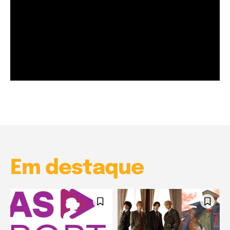
Garota à beira mar (Inio Asano) | React
00:25
Garota à beira mar (Inio Asano) | React
00:25
Em destaque