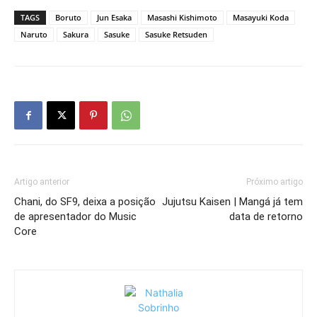
TAGS
Boruto
Jun Esaka
Masashi Kishimoto
Masayuki Koda
Naruto
Sakura
Sasuke
Sasuke Retsuden
Artigo anterior
Próximo artigo
Chani, do SF9, deixa a posição
Jujutsu Kaisen | Mangá já tem
de apresentador do Music
data de retorno
Core