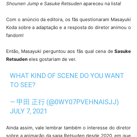
Shounen Jump
e
Sasuke Retsuden
apareceu na lista!
Com o anúncio da editora, os fãs questionaram Masayuki
Koda sobre a adaptação e a resposta do diretor animou o
fandom!
Então, Masayuki perguntou aos fãs qual cena de
Sasuke
Retsuden
eles gostariam de ver.
WHAT KIND OF SCENE DO YOU WANT
TO SEE?
— 甲田 正行 (@0WY07PVEHNAISJJ)
JULY 7, 2021
Ainda assim, vale lembrar também o interesse do diretor
sobre a animação da saga Retsuden desde 2020, em que