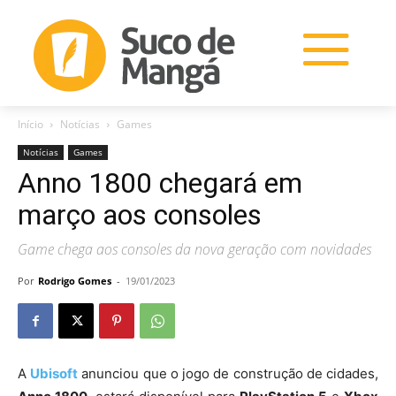
Início
Notícias
Games
Notícias
Games
Anno 1800 chegará em
março aos consoles
Game chega aos consoles da nova geração com novidades
Por
Rodrigo Gomes
-
19/01/2023
A
Ubisoft
anunciou que o jogo de construção de cidades,