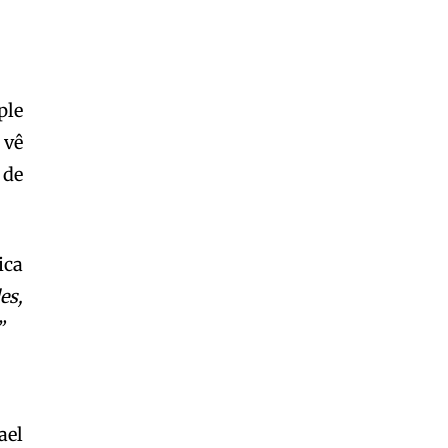
ple
 vê
 de
ica
es,
”
ael