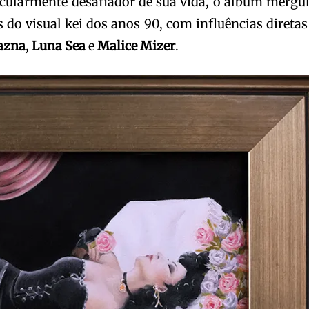
cularmente desafiador de sua vida, o álbum mergu
do visual kei dos anos 90, com influências diretas
azna
,
Luna Sea
e
Malice Mizer
.