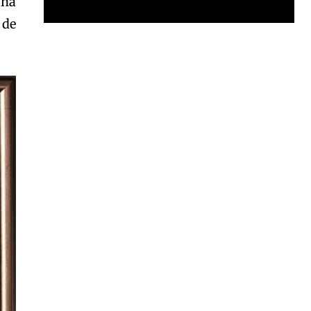
lha
 de
Garota à beira mar (Inio Asano) | React
00:25
Garota à beira mar (Inio Asano) | React
00:25