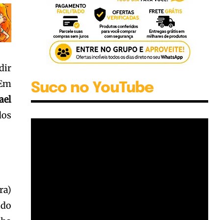
dir
 Em
Suco no YouTube
ael
dos
ra)
ado