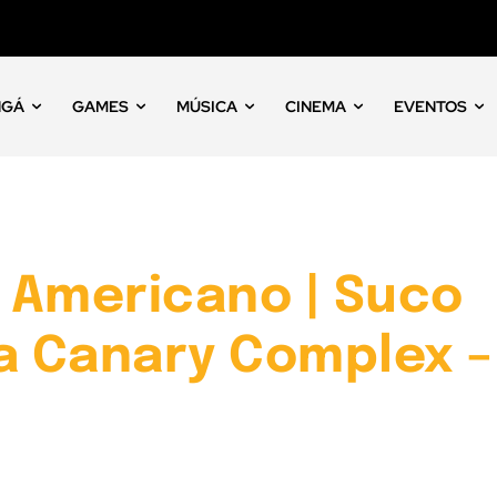
NGÁ
GAMES
MÚSICA
CINEMA
EVENTOS
i Americano | Suco
a Canary Complex –
o