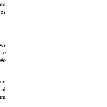
nto
 os
ões
o
“o
elo
omo
ual
nam